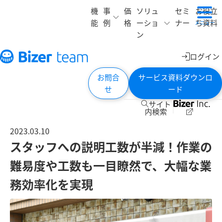
機
事
価
ソリュ
セミ
お役立
能
例
格
ーショ
ナー
ち資料
メニュー
ン
ログイン
お問合
サービス資料ダウンロ
せ
ード
サイト
内検索
2023.03.10
スタッフへの説明工数が半減！作業の
難易度や工数も一目瞭然で、大幅な業
務効率化を実現