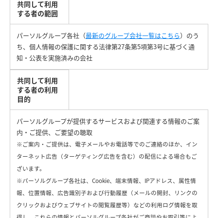
共同して利用
する者の範囲
パーソルグループ各社（
最新のグループ会社一覧はこちら
）のう
ち、個人情報の保護に関する法律第27条第5項第3号に基づく通
知・公表を実施済みの会社
共同して利用
する者の利用
目的
パーソルグループが提供するサービスおよび関連する情報のご案
内・ご提供、ご要望の聴取
※ご案内・ご提供は、電子メールやお電話等でのご連絡のほか、イン
ターネット広告（ターゲティング広告を含む）の配信による場合もご
ざいます。
※パーソルグループ各社は、Cookie、端末情報、IPアドレス、属性情
報、位置情報、広告識別子および行動履歴（メールの開封、リンクの
クリックおよびウェブサイトの閲覧履歴等）などの利用ログ情報を取
得し、これらの情報とパーソルグループ各社がご商談やお取引等によ