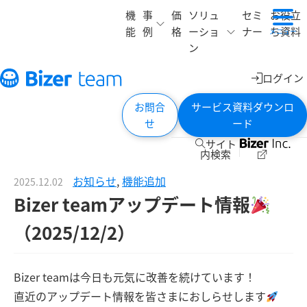
機
事
価
ソリュ
セミ
お役立
能
例
格
ーショ
ナー
ち資料
メニュー
ン
ログイン
お問合
サービス資料ダウンロ
せ
ード
サイト
内検索
お知らせ
,
機能追加
2025.12.02
Bizer teamアップデート情報
（2025/12/2）
Bizer teamは今日も元気に改善を続けています！
直近のアップデート情報を皆さまにおしらせします